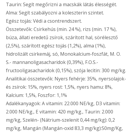
Taurin: Segít megőrizni a macskák látás élességét.
Alma: Segít szabályozni a koleszterin szintet.
Egész tojás: Védi a csontrendszert.
Összetevők: Csirkehús (min. 24 %), rizs (min. 17 %),
búza, állati eredetű zsírok, szárított hal, sörélesztő
(2,5%), szárított egész tojás (1,2%), alma (1%),
hidrolizált csirkemáj, só, Monokalcium-foszfát, M. O.
S.- mannanoligasacharidok (0,39%), F.O.S.-
fructooligasacharidok (0,15%), szója lecitin: 300 mg/kg.
Analitikai összetevők: Nyers fehérje: 35%, nyersolajok-
és zsírok: 15%, nyers rost: 1,5%, nyers hamu: 8%,
Kalcium: 1,5%, Foszfor: 1,1%
Adalékanyagok: A vitamin: 22.000 NE/kg, D3 vitamin:
2.000 NE/kg., E vitamin: 420 mg/kg., Taurin: 2.000
mg/kg, Szelén- (Nátrium-szelenit 0,44 mg/kg): 0,2
mg/kg, Mangán (Mangán-oxid 83,3 mg/kg):50mg/Kg,