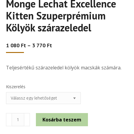
Monge Lechat Excellence
Kitten Szuperprémium
Kölyök szárazeledel
Ártartomány:
1 080
Ft
–
3 770
Ft
1
080 Ft
-
Teljesértékű szárazeledel kölyök macskák számára.
3
770 Ft
Kiszerelés
Monge
Kosárba teszem
Lechat
Excellence