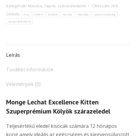
Kategóriák:
Macska
,
Tápok, szárazeledelek
Cikkszám:
N/A
Kitten
Címkék:
cica
kitten
kölyök
lechat
macska
olasz minőség
Szuperprémium
szuperprémium
Kölyök
szárazeledel
mennyiség
Leírás
További információk
Vélemények (0)
Monge Lechat Excellence Kitten
Szuperprémium Kölyök szárazeledel
Teljesértékű eledel kiscicák számára 12 hónapos
korig,amely ideális az egészséges és kiegyensúlyozott