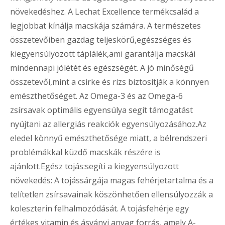
növekedéshez. A Lechat Excellence termékcsalád a
legjobbat kínálja macskája számára. A természetes
összetevőiben gazdag teljeskörű,egészséges és
kiegyensúlyozott táplálék,ami garantálja macskái
mindennapi jólétét és egészségét. A jó minőségű
összetevői,mint a csirke és rizs biztosítják a könnyen
emészthetőséget. Az Omega-3 és az Omega-6
zsírsavak optimális egyensúlya segít támogatást
nyújtani az allergiás reakciók egyensúlyozásához.Az
eledel könnyű emészthetősége miatt, a bélrendszeri
problémákkal küzdő macskák részére is
ajánlott.Egész tojás:segíti a kiegyensúlyozott
növekedés: A tojássárgája magas fehérjetartalma és a
telítetlen zsírsavainak köszönhetően ellensúlyozzák a
koleszterin felhalmozódását. A tojásfehérje egy
értékes vitamin és ásványi anyag forrás, amely A-