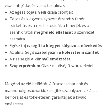
vitamint, jódot és vasat tartalmaz.
Az egész
tojás: védi
cicája csontjait
Teljes és kiegyensúlyozott étrend: A fehér
csirkehús és a rizs biztosítják a fehérjék és a
szénhidrátok
megfelelő ellátását
a szervezet
számára
Egész tojás:
segíti a kiegyensúlyozott növekedés
Az alma: Segít
szabályozni a koleszterin szintet
A rizs segíti
a könnyű emésztést.
Szuperprémium
Olasz minőségű szárazeledel
Megőrzi az élő bélflórát: A fructosacharidok és
mannonoligosacharidok segítik szabályozni az állat
bélflóráját és tökéletesen garantálják a kiváló
emésztést.