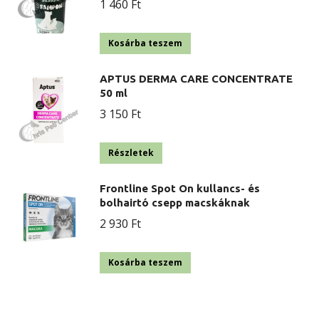
1 460
Ft
Kosárba teszem
APTUS DERMA CARE CONCENTRATE
50 ml
3 150
Ft
Részletek
Frontline Spot On kullancs- és
bolhairtó csepp macskáknak
2 930
Ft
Kosárba teszem