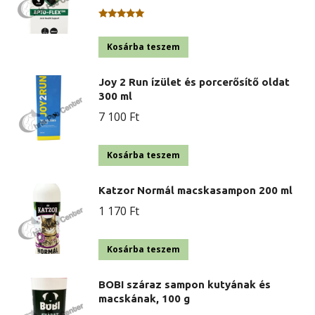
Értékelés:
5.00
/ 5
Kosárba teszem
Joy 2 Run ízület és porcerősítő oldat
300 ml
7 100
Ft
Kosárba teszem
Katzor Normál macskasampon 200 ml
1 170
Ft
Kosárba teszem
BOBI száraz sampon kutyának és
macskának, 100 g