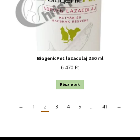
BiogenicPet lazacolaj 250 ml
6 470
Ft
Részletek
←
1
2
3
4
5
…
41
→