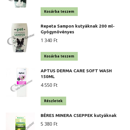
Kosárba teszem
Repeta Sampon kutyáknak 200 ml-
Gyógynövényes
1 340
Ft
Kosárba teszem
APTUS DERMA CARE SOFT WASH
150ML
4 550
Ft
Részletek
BÉRES MINERA CSEPPEK kutyáknak
5 380
Ft