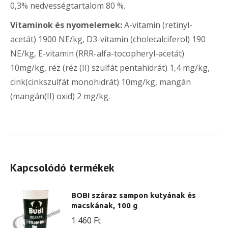
0,3% nedvességtartalom 80 %.
Vitaminok és nyomelemek:
A-vitamin (retinyl-
acetát) 1900 NE/kg, D3-vitamin (cholecalciferol) 190
NE/kg, E-vitamin (RRR-alfa-tocopheryl-acetát)
10mg/kg, réz (réz (II) szulfát pentahidrát) 1,4 mg/kg,
cink(cinkszulfát monohidrát) 10mg/kg, mangán
(mangán(II) oxid) 2 mg/kg.
Kapcsolódó termékek
BOBI száraz sampon kutyának és
macskának, 100 g
1 460
Ft