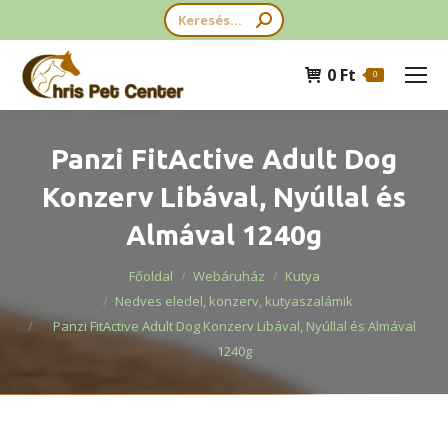
Search:
0
Ft
0
Panzi FitActive Adult Dog
Konzerv Libával, Nyúllal és
Almával 1240g
You are here:
Főoldal
Webáruház
Kutya
Nedves eledel, konzerv, kutyaszalámik
Panzi FitActive Adult Dog Konzerv Libával, Nyúllal és Almával
1240g