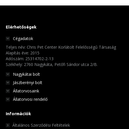
több
termékoldalon
variációja
választhatók
van.
ki
A
Elérhetőségek
változatok
Cégadatok
a
Teljes név: Chris Pet Center Korlátolt Felelősségű Társaság
termékoldalon
Alapítás éve: 2015
választhatók
Adószám: 25314702-2-13
Székhely: 2760 Nagykáta, Petőfi Sándor utca 2/B.
ki
Nagykátai bolt
Jászberényi bolt
Állatorvosaink
Állatorvosi rendelő
Információk
Általános Szerződési Feltételek