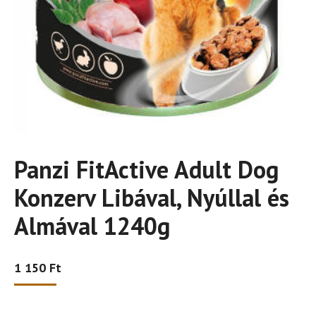
Panzi FitActive Adult Dog
Konzerv Libával, Nyúllal és
Almával 1240g
1 150
Ft