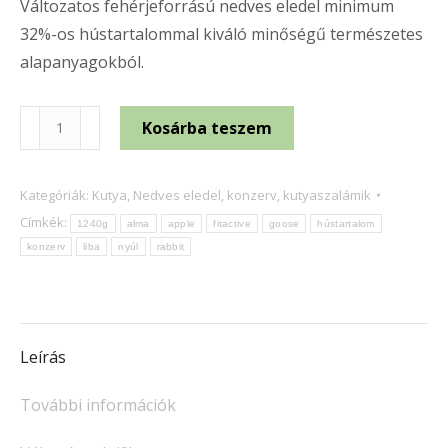
Változatos fehérjeforrású nedves eledel minimum
32%-os hústartalommal kiváló minőségű természetes
alapanyagokból.
Panzi
Kosárba teszem
FitActive
Adult
Kategóriák:
Kutya
,
Nedves eledel, konzerv, kutyaszalámik
Dog
Címkék:
1240g
alma
apple
fitactive
goose
hústartalom
Konzerv
konzerv
liba
nyúl
rabbit
Libával,
Nyúllal
és
Almával
Leírás
1240g
mennyiség
További információk