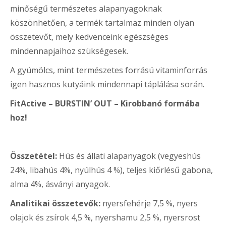
minőségű természetes alapanyagoknak
köszönhetően, a termék tartalmaz minden olyan
összetevőt, mely kedvenceink egészséges
mindennapjaihoz szükségesek.
A gyümölcs, mint természetes forrású vitaminforrás
igen hasznos kutyáink mindennapi táplálása során.
FitActive – BURSTIN’ OUT – Kirobbanó formába
hoz!
Összetétel:
Hús és állati alapanyagok (vegyeshús
24%, libahús 4%, nyúlhús 4 %), teljes kiőrlésű gabona,
alma 4%, ásványi anyagok.
Analitikai összetevők:
nyersfehérje 7,5 %, nyers
olajok és zsírok 4,5 %, nyershamu 2,5 %, nyersrost