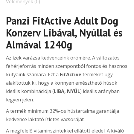
Vélemények (0)
Panzi FitActive Adult Dog
Konzerv Libával, Nyúllal és
Almával 1240g
Az ízek varázsa kedvenceink örömére. A változatos
fehérjeforrás minden szempontból fontos és hasznos
kutyáink számára. Ezt a
FitActive
terméket úgy
alakítottuk ki, hogy a könnyen emészthető húsok
ideális kombinációja (
LIBA, NYÚL
) ideális arányban
legyen jelen.
A termék minimum 32%-os hústartalma garantálja
kedvence laktató ízletes vacsoráját.
A megfelelő vitaminszintekkel ellátott eledel. A kiváló