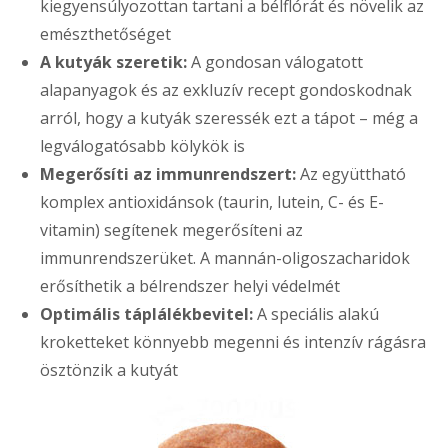
kiegyensúlyozottan tartani a bélflórát és növelik az
emészthetőséget
A kutyák szeretik:
A gondosan válogatott
alapanyagok és az exkluzív recept gondoskodnak
arról, hogy a kutyák szeressék ezt a tápot – még a
legválogatósabb kölykök is
Megerősíti az immunrendszert:
Az együttható
komplex antioxidánsok (taurin, lutein, C- és E-
vitamin) segítenek megerősíteni az
immunrendszerüket. A mannán-oligoszacharidok
erősíthetik a bélrendszer helyi védelmét
Optimális táplálékbevitel:
A speciális alakú
kroketteket könnyebb megenni és intenzív rágásra
ösztönzik a kutyát