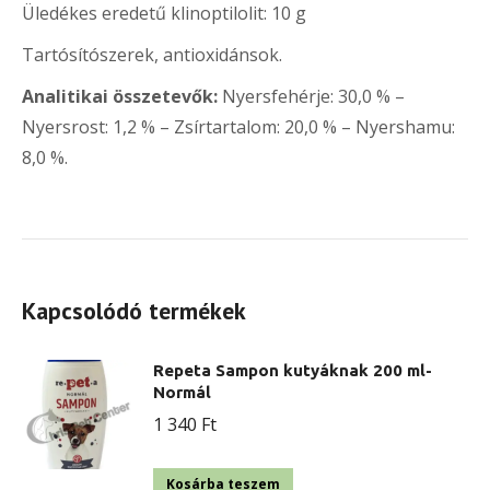
Üledékes eredetű klinoptilolit: 10 g
Tartósítószerek, antioxidánsok.
Analitikai összetevők:
Nyersfehérje: 30,0 % –
Nyersrost: 1,2 % – Zsírtartalom: 20,0 % – Nyershamu:
8,0 %.
Kapcsolódó termékek
Repeta Sampon kutyáknak 200 ml-
Normál
1 340
Ft
Kosárba teszem