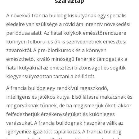
száraztáp
A növekvő francia bulldog kiskutyának egy speciális
eledelre van szüksége a rövid ám intenzív növekedési
periódusa alatt. Az fiatal kölykök emésztőrendszere
könnyen felborul és ők is szenvedhetnek emésztési
zavaroktól. A pre-biotikumok és a könnyen
emészthető, kiváló minőségű fehérjék támogatják a
fiatal kutyáknál az emésztési biztonságot és segítik
kiegyensúlyozottan tartani a bélflórát.
A francia bulldog egy rendkívül ragaszkodó,
intelligens és játékos kutya. Első látásra makacsnak és
mogorváknak tűnnek, de ha megismerjük őket, akkor
felfedezhetjük érzékenységüket és különleges
varázsukat. A francia bulldognak hasznára válik az
igényeihez igazított táplálkozás. A francia bulldog