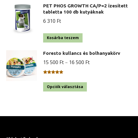
PET PHOS GROWTH CA/P=2 ízesített
tabletta 100 db kutyáknak
6 310
Ft
Kosárba teszem
Foresto kullancs és bolhanyakörv
Ártartomány:
15 500
Ft
–
16 500
Ft
15
500 Ft
Értékelés:
5.00
/ 5
Ennek
Opciók választása
-
a
16
terméknek
500 Ft
több
variációja
van.
A