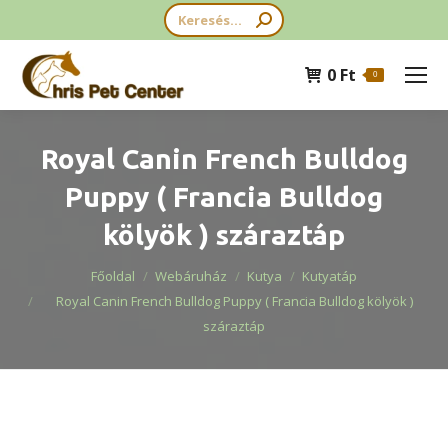
Search:
0
Ft
0
Royal Canin French Bulldog
Puppy ( Francia Bulldog
kölyök ) száraztáp
You are here:
Főoldal
Webáruház
Kutya
Kutyatáp
Royal Canin French Bulldog Puppy ( Francia Bulldog kölyök )
száraztáp