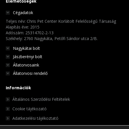
Elérhetőségek
változatok
Cégadatok
a
Teljes név: Chris Pet Center Korlátolt Felelősségű Társaság
termékoldalon
Alapítás éve: 2015
választhatók
Adószám: 25314702-2-13
Székhely: 2760 Nagykáta, Petőfi Sándor utca 2/B.
ki
Nagykátai bolt
Jászberényi bolt
Állatorvosaink
Állatorvosi rendelő
Információk
Általános Szerződési Feltételek
Cookie tájékozató
Adatkezelési tájékoztató