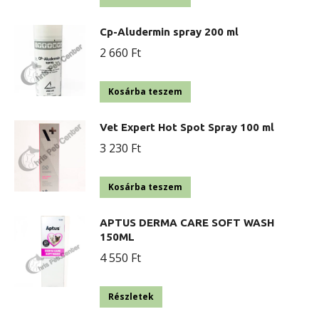
Cp-Aludermin spray 200 ml
2 660
Ft
Kosárba teszem
Vet Expert Hot Spot Spray 100 ml
3 230
Ft
Kosárba teszem
APTUS DERMA CARE SOFT WASH
150ML
4 550
Ft
Részletek