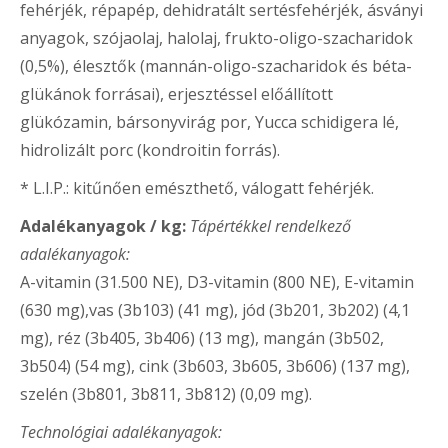
fehérjék, répapép, dehidratált sertésfehérjék, ásványi
anyagok, szójaolaj, halolaj, frukto-oligo-szacharidok
(0,5%), élesztők (mannán-oligo-szacharidok és béta-
glükánok forrásai), erjesztéssel előállított
glükózamin, bársonyvirág por, Yucca schidigera lé,
hidrolizált porc (kondroitin forrás).
* L.I.P.: kitűnően emészthető, válogatt fehérjék.
Adalékanyagok / kg:
Tápértékkel rendelkező
adalékanyagok:
A-vitamin (31.500 NE), D3-vitamin (800 NE), E-vitamin
(630 mg),vas (3b103) (41 mg), jód (3b201, 3b202) (4,1
mg), réz (3b405, 3b406) (13 mg), mangán (3b502,
3b504) (54 mg), cink (3b603, 3b605, 3b606) (137 mg),
szelén (3b801, 3b811, 3b812) (0,09 mg).
Technológiai adalékanyagok: