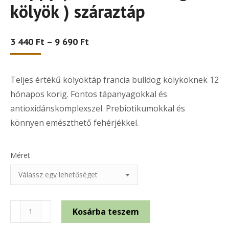
kölyök ) száraztáp
Ártartomány:
3 440
Ft
–
9 690
Ft
3
440 Ft
-
Teljes értékű kölyöktáp francia bulldog kölyköknek 12
9
690 Ft
hónapos korig. Fontos tápanyagokkal és
antioxidánskomplexszel. Prebiotikumokkal és
könnyen emészthető fehérjékkel.
Méret
Royal
Kosárba teszem
Canin