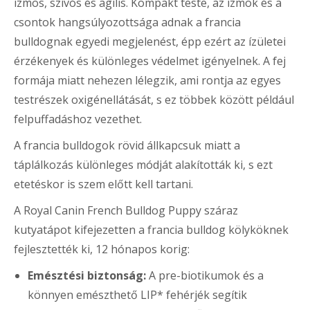
izmos, szívós és agilis. Kompakt teste, az izmok és a
csontok hangsúlyozottsága adnak a francia
bulldognak egyedi megjelenést, épp ezért az ízületei
érzékenyek és különleges védelmet igényelnek. A fej
formája miatt nehezen lélegzik, ami rontja az egyes
testrészek oxigénellátását, s ez többek között például
felpuffadáshoz vezethet.
A francia bulldogok rövid állkapcsuk miatt a
táplálkozás különleges módját alakították ki, s ezt
etetéskor is szem előtt kell tartani.
A Royal Canin French Bulldog Puppy száraz
kutyatápot kifejezetten a francia bulldog kölyköknek
fejlesztették ki, 12 hónapos korig:
Emésztési biztonság:
A pre-biotikumok és a
könnyen emészthető LIP* fehérjék segítik