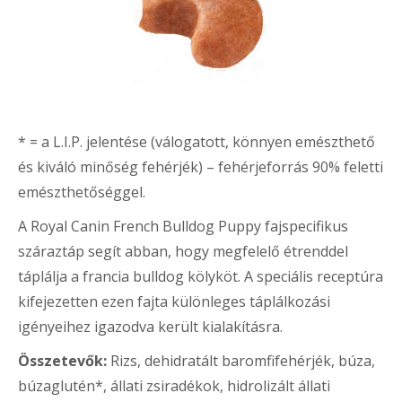
* = a L.I.P. jelentése (válogatott, könnyen emészthető
és kiváló minőség fehérjék) – fehérjeforrás 90% feletti
emészthetőséggel.
A Royal Canin French Bulldog Puppy fajspecifikus
száraztáp segít abban, hogy megfelelő étrenddel
táplálja a francia bulldog kölyköt. A speciális receptúra
kifejezetten ezen fajta különleges táplálkozási
igényeihez igazodva került kialakításra.
Összetevők:
Rizs, dehidratált baromfifehérjék, búza,
búzaglutén*, állati zsiradékok, hidrolizált állati