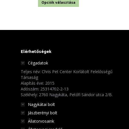
Ennek
950 Ft
Opciók választása
a
-
terméknek
5
több
650 Ft
variációja
van.
A
Elérhetőségek
változatok
Cégadatok
a
Teljes név: Chris Pet Center Korlátolt Felelősségű
termékoldalon
Társaság
választhatók
Alapítás éve: 2015
Adószám: 25314702-2-13
ki
Székhely: 2760 Nagykáta, Petőfi Sándor utca 2/B.
Nagykátai bolt
Jászberényi bolt
Állatorvosaink