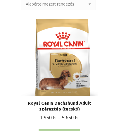
Royal Canin Dachshund Adult
száraztáp (tacskó)
Ártartomány:
1 950
Ft
–
5 650
Ft
1