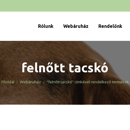
Rólunk
Webáruház
Rendelőnk
felnőtt tacskó
You are here:
Főoldal
Webáruház
“felnőtt tacskó” címkével rendelkező termékek