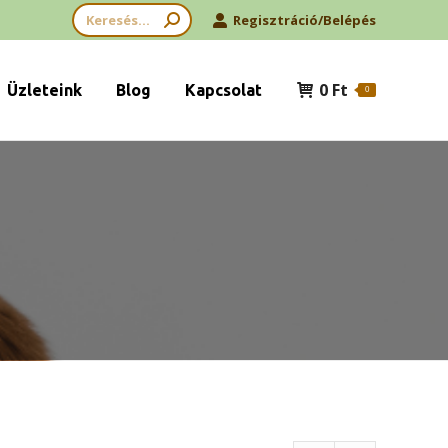
Search:
Regisztráció/Belépés
0
Ft
Üzleteink
Blog
Kapcsolat
0