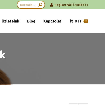
Search:
Regisztráció/Belépés
0
Ft
Üzleteink
Blog
Kapcsolat
0
ak