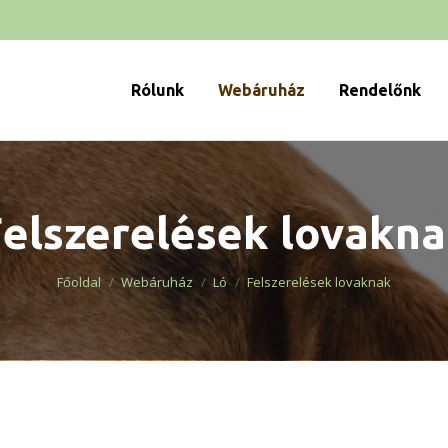
Rólunk
Webáruház
Rendelőnk
elszerelések lovakn
You are here:
Főoldal
Webáruház
Ló
Felszerelések lovaknak