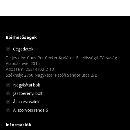
Elérhetőségek
Cégadatok
Teljes név: Chris Pet Center Korlátolt Felelősségű Társaság
Alapítás éve: 2015
Adószám: 25314702-2-13
Székhely: 2760 Nagykáta, Petőfi Sándor utca 2/B.
Nagykátai bolt
Jászberényi bolt
Állatorvosaink
Állatorvosi rendelő
Információk