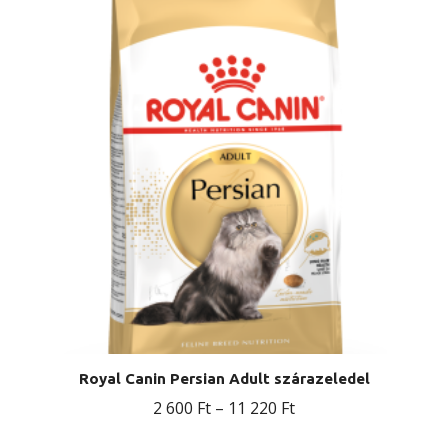
Royal Canin Persian Adult szárazeledel
Ártartomány:
2 600
Ft
–
11 220
Ft
2