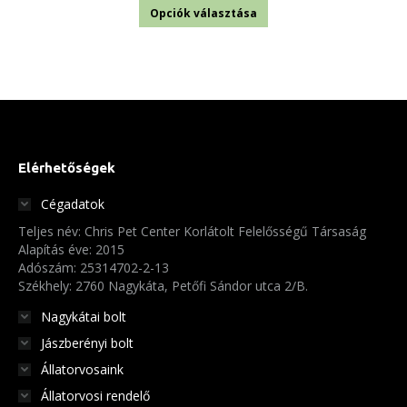
Ennek
600 Ft
Opciók választása
a
-
terméknek
11
több
220 Ft
variációja
van.
A
Elérhetőségek
változatok
Cégadatok
a
Teljes név: Chris Pet Center Korlátolt Felelősségű Társaság
termékoldalon
Alapítás éve: 2015
választhatók
Adószám: 25314702-2-13
Székhely: 2760 Nagykáta, Petőfi Sándor utca 2/B.
ki
Nagykátai bolt
Jászberényi bolt
Állatorvosaink
Állatorvosi rendelő