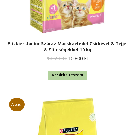
Friskies Junior Száraz Macskaeledel Csirkével & Tejjel
& Zöldségekkel 10 kg
Original
Current
14 690
Ft
10 800
Ft
price
price
was:
is:
Kosárba teszem
14
10
690 Ft.
800 Ft.
Akció!