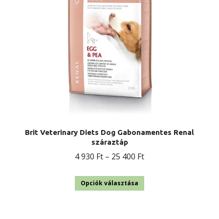
Brit Veterinary Diets Dog Gabonamentes Renal
száraztáp
Ártartomány:
4 930
Ft
–
25 400
Ft
4
Ennek
930 Ft
Opciók választása
a
-
terméknek
25