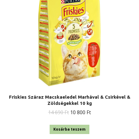
Friskies Száraz Macskaeledel Marhával & Csirkével &
Zöldségekkel 10 kg
Original
Current
14 690
Ft
10 800
Ft
price
price
was:
is:
Kosárba teszem
14
10