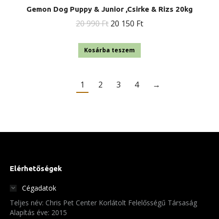
Gemon Dog Puppy & Junior ,Csirke & Rizs 20kg
Original
Current
20 990
Ft
20 150
Ft
price
price
was:
is:
Kosárba teszem
20
20
990 Ft.
150 Ft.
1
2
3
4
→
Elérhetőségek
Cégadatok
Teljes név: Chris Pet Center Korlátolt Felelősségű Társaság
Alapítás éve: 2015