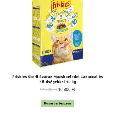
Friskies Steril Száraz Macskaeledel Lazaccal és
Zöldségekkel 10 kg
Original
Current
14 690
Ft
10 800
Ft
price
price
was:
is:
Kosárba teszem
14
10