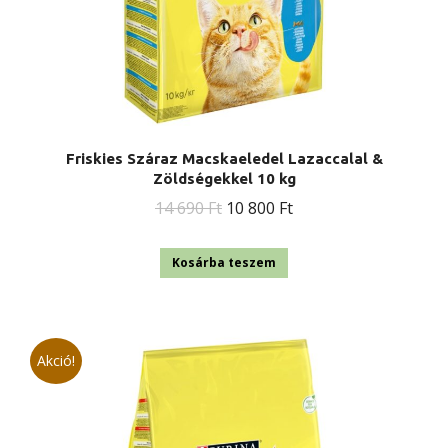
Friskies Száraz Macskaeledel Lazaccalal &
Zöldségekkel 10 kg
Original
Current
14 690
Ft
10 800
Ft
price
price
was:
is:
Kosárba teszem
14
10
690 Ft.
800 Ft.
Akció!