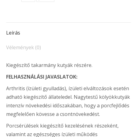
TABLETTA
mennyiség
Leírás
Vélemények (0)
Kiegészítő takarmány kutyák részére.
FELHASZNÁLÁSI JAVASLATOK:
Arthritis (ízületi gyulladás), ízületi elváltozások esetén
adható kiegészítő állateledel. Nagytestű kölyökkutyák
intenzív növekedési időszakában, hogy a porcfejlődés
megfelelően kövesse a csontnövekedést.
Porcsérülések kiegészítő kezelésének részeként,
valamint az egészséges ízületi működés