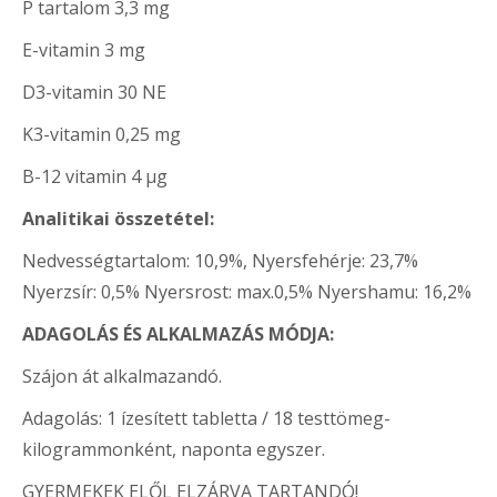
P tartalom 3,3 mg
E-vitamin 3 mg
D3-vitamin 30 NE
K3-vitamin 0,25 mg
B-12 vitamin 4 μg
Analitikai összetétel:
Nedvességtartalom: 10,9%, Nyersfehérje: 23,7%
Nyerzsír: 0,5% Nyersrost: max.0,5% Nyershamu: 16,2%
ADAGOLÁS ÉS ALKALMAZÁS MÓDJA:
Szájon át alkalmazandó.
Adagolás: 1 ízesített tabletta / 18 testtömeg-
kilogrammonként, naponta egyszer.
GYERMEKEK ELŐL ELZÁRVA TARTANDÓ!