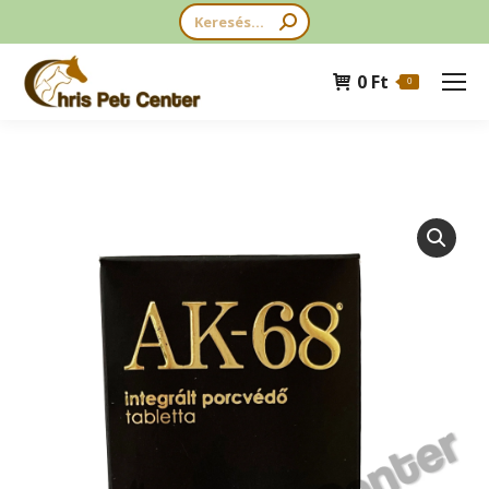
Search:
0
Ft
0