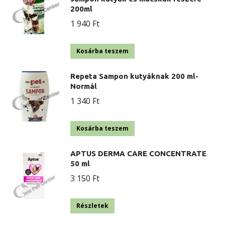
200ml
1 940
Ft
Kosárba teszem
Repeta Sampon kutyáknak 200 ml-
Normál
1 340
Ft
Kosárba teszem
APTUS DERMA CARE CONCENTRATE
50 ml
3 150
Ft
Részletek