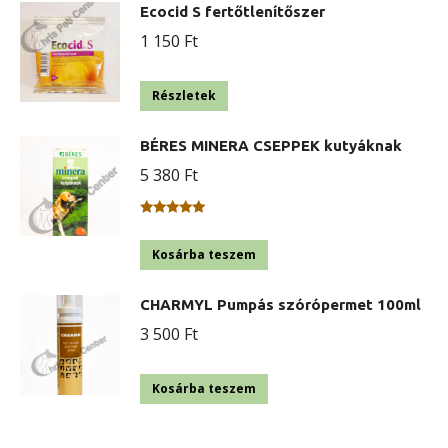
Ecocid S fertőtlenítőszer
1 150
Ft
Részletek
BÉRES MINERA CSEPPEK kutyáknak
5 380
Ft
Értékelés:
5.00
/ 5
Kosárba teszem
CHARMYL Pumpás szórópermet 100ml
3 500
Ft
Kosárba teszem