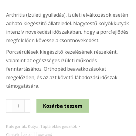
Arthritis (ízületi gyulladás), ízületi elváltozások esetén
adható kiegészítő állateledel. Nagytestű kölyökkutyák
intenzív növekedési időszakában, hogy a porcfejlődés
megfelelően kövesse a csontnövekedést.
Porcsérülések kiegészítő kezelésének részeként,
valamint az egészséges ízületi működés
fenntartásához. Orthopéd beavatkozásokat
megelőzően, és az azt követő lábadozási időszak
támogatására.
AK-
Kosárba teszem
68
INTEGRÁLT
Kategóriák:
Kutya
,
Táplálékkiegészítők
PORCVÉDŐ
Címkék:
AK-68
porcvédő