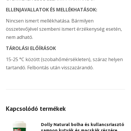
ELLENJAVALLATOK ÉS MELLÉKHATÁSOK:
Nincsen ismert mellékhatása. Bármilyen
összetevőjével szembeni ismert érzékenység esetén,
nem adható.
TÁROLÁSI ELŐÍRÁSOK
15-25 °C között (szobahőmérsékleten), száraz helyen
tartandó. Felbontás után visszazárandó.
Kapcsolódó termékek
Dolly Natural bolha és kullancsriasztó
sampon kutyák és macskák részére