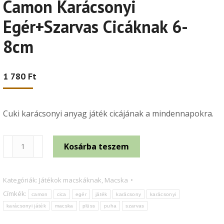
Camon Karácsonyi
Egér+Szarvas Cicáknak 6-
8cm
1 780
Ft
Cuki karácsonyi anyag játék cicájának a mindennapokra.
Camon
Kosárba teszem
Karácsonyi
Egér+Szarvas
Kategóriák:
Játékok macskáknak
,
Macska
Cicáknak
Címkék:
camon
cica
egér
játék
karácsony
karácsonyi
6-
karácsonyi játék
macska
plüss
puha
szarvas
8cm