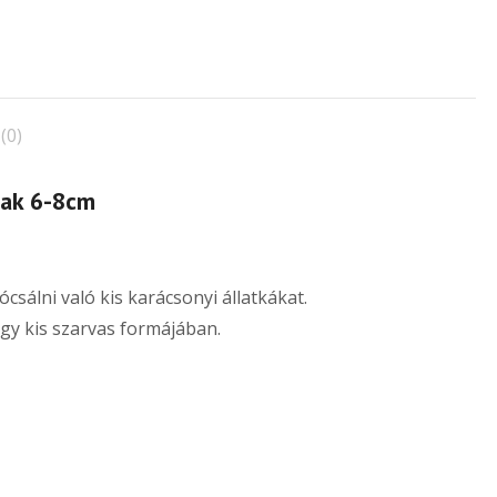
mennyiség
(0)
nak 6-8cm
sálni való kis karácsonyi állatkákat.
egy kis szarvas formájában.