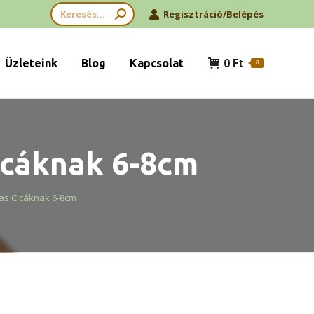
Search:
Regisztráció/Belépés
0
Ft
Üzleteink
Blog
Kapcsolat
0
icáknak 6-8cm
as Cicáknak 6-8cm