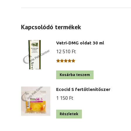
Kapcsolódó termékek
Vetri-DMG oldat 30 ml
12 510
Ft
Értékelés:
5.00
/ 5
Kosárba teszem
Ecocid S fertőtlenítőszer
1 150
Ft
Részletek