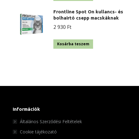
Frontline Spot On kullancs- és
bolhairtó csepp macskáknak
2 930
Ft
Kosárba teszem
Információk
Általános Szerződési Feltételek
Cookie tájékozató