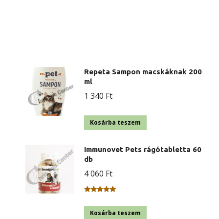
Repeta Sampon macskáknak 200
ml
1 340
Ft
Kosárba teszem
Immunovet Pets rágótabletta 60
db
4 060
Ft
Értékelés:
5.00
/ 5
Kosárba teszem