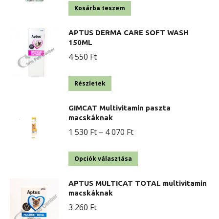
Kosárba teszem
APTUS DERMA CARE SOFT WASH
150ML
4 550
Ft
Részletek
GIMCAT Multivitamin paszta
macskáknak
Ártartomány:
1 530
Ft
–
4 070
Ft
1
Ennek
530 Ft
Opciók választása
a
-
APTUS MULTICAT TOTAL multivitamin
terméknek
4
macskáknak
több
070 Ft
3 260
Ft
variációja