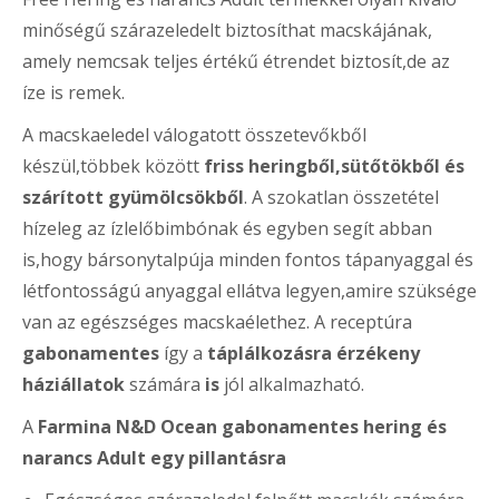
minőségű szárazeledelt biztosíthat macskájának,
amely nemcsak teljes értékű étrendet biztosít,de az
íze is remek.
A macskaeledel válogatott összetevőkből
készül,többek között
friss heringből,sütőtökből és
szárított gyümölcsökből
. A szokatlan összetétel
hízeleg az ízlelőbimbónak és egyben segít abban
is,hogy bársonytalpúja minden fontos tápanyaggal és
létfontosságú anyaggal ellátva legyen,amire szüksége
van az egészséges macskaélethez. A receptúra
gabonamentes
így a
táplálkozásra érzékeny
háziállatok
számára
is
jól alkalmazható.
A
Farmina N&D Ocean gabonamentes hering és
narancs Adult egy pillantásra