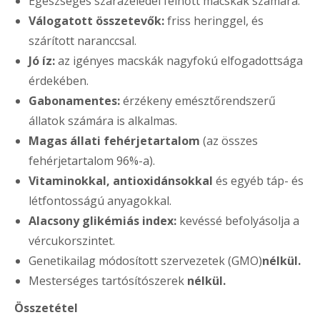
Egészséges szárazeledel felnőtt macskák számára.
Válogatott összetevők:
friss heringgel, és
szárított naranccsal.
Jó íz:
az igényes macskák nagyfokú elfogadottsága
érdekében.
Gabonamentes:
érzékeny emésztőrendszerű
állatok számára is alkalmas.
Magas állati fehérjetartalom
(az összes
fehérjetartalom 96%-a).
Vitaminokkal, antioxidánsokkal
és egyéb táp- és
létfontosságú anyagokkal.
Alacsony glikémiás index:
kevéssé befolyásolja a
vércukorszintet.
Genetikailag módosított szervezetek (GMO)
nélkül.
Mesterséges tartósítószerek
nélkül.
Összetétel