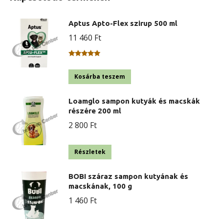
Aptus Apto-Flex szirup 500 ml
11 460
Ft
Értékelés:
5.00
/ 5
Kosárba teszem
Loamglo sampon kutyák és macskák
részére 200 ml
2 800
Ft
Részletek
BOBI száraz sampon kutyának és
macskának, 100 g
1 460
Ft