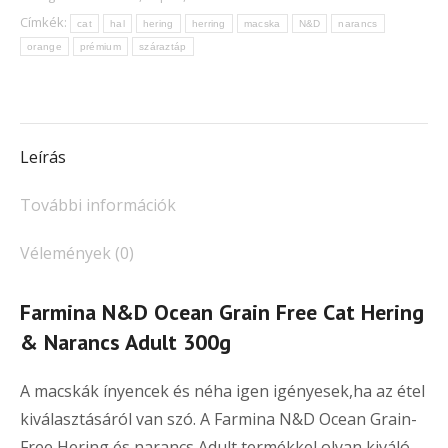
Grain
Címkék:
cat
hal
hering
herring
macska
N&D
narancs
Free
orange
prémium
száraztáp
Cat
Hering
&
Narancs
Leírás
Adult
szárazeledel
További információk
300g
Vélemények (0)
mennyiség
Farmina N&D Ocean Grain Free Cat Hering
& Narancs Adult 300g
A macskák ínyencek és néha igen igényesek,ha az étel
kiválasztásáról van szó. A Farmina N&D Ocean Grain-
Free Hering és narancs Adult termékkel olyan kiváló