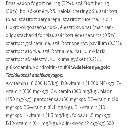
Friss vadon fogott hering (32%), szárított hering
(30%), borsókeményítő, halolaj (heringből), szárított
tojás, szárított sárgarépa, szárított lucerna, inulin,
frukto-oligoszacharidok, élesztőkivonat (mannán-
oligoszacharid forrás), szárított édesnarancs (0.5%),
szárított gránátalma, szárított spenót, psyllium (0,3%),
szárított áfonya, szárított alma, nátrium-klorid,
szárított sörélesztő, kurkuma gyökér (0,2%),
glükozamin, kondroitin-szulfát.
Adalékanyagok:
Táplálkozási adalékanyagok:
A-vitamin (18 000 NE/kg), D3-vitamin (1 200 NE/kg), E-
vitamin (600 mg/kg), C-vitamin (300 mg/kg), niacin
(150 mg/kg), pantoténsav (50 mg/kg), B2-vitamin (20
mg/kg), B6-vitamin (8,1 mg/kg), B1-vitamin (10
mg/kg), H-vitamin (1,5 mg/kg), folsav (1,5 mg/kg),
B12-vitamin (0,1 mg/kg), kolin-klorid (2 mg/kg).500