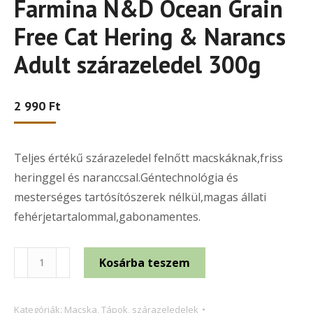
Farmina N&D Ocean Grain
Free Cat Hering & Narancs
Adult szárazeledel 300g
2 990
Ft
Teljes értékű szárazeledel felnőtt macskáknak,friss
heringgel és naranccsal.Géntechnológia és
mesterséges tartósítószerek nélkül,magas állati
fehérjetartalommal,gabonamentes.
Farmina
Kosárba teszem
N&D
Ocean
Kategóriák:
Macska
,
Tápok, szárazeledelek