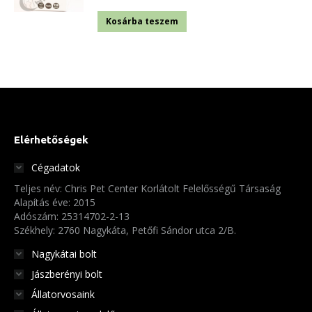
van.
Kosárba teszem
A
változatok
a
termékoldalon
választhatók
ki
Elérhetőségek
Cégadatok
Teljes név: Chris Pet Center Korlátolt Felelősségű Társaság
Alapítás éve: 2015
Adószám: 25314702-2-13
Székhely: 2760 Nagykáta, Petőfi Sándor utca 2/B.
Nagykátai bolt
Jászberényi bolt
Állatorvosaink