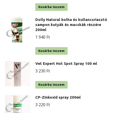
Kosárba teszem
Dolly Natural bolha és kullancsriasztó
sampon kutyák és macskák részére
200ml
1 940
Ft
Kosárba teszem
Vet Expert Hot Spot Spray 100 ml
3 230
Ft
Kosárba teszem
CP-Zinkoxid spray 200ml
3 220
Ft