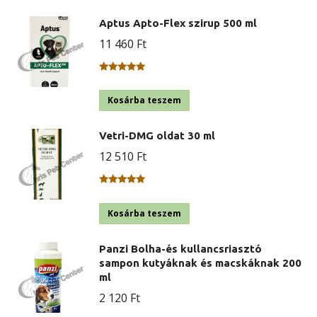
Aptus Apto-Flex szirup 500 ml
11 460
Ft
Értékelés:
5.00
/ 5
Kosárba teszem
Vetri-DMG oldat 30 ml
12 510
Ft
Értékelés:
5.00
/ 5
Kosárba teszem
Panzi Bolha-és kullancsriasztó
sampon kutyáknak és macskáknak 200
ml
2 120
Ft