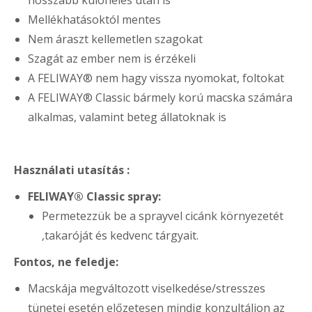
hosszabb különélés után is
Mellékhatásoktól mentes
Nem áraszt kellemetlen szagokat
Szagát az ember nem is érzékeli
A FELIWAY® nem hagy vissza nyomokat, foltokat
A FELIWAY® Classic bármely korú macska számára
alkalmas, valamint beteg állatoknak is
Használati utasítás :
FELIWAY® Classic spray:
Permetezzük be a sprayvel cicánk környezetét
,takaróját és kedvenc tárgyait.
Fontos, ne feledje:
Macskája megváltozott viselkedése/stresszes
tünetei esetén előzetesen mindig konzultáljon az