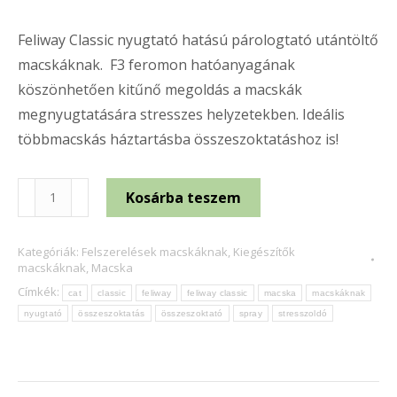
Feliway Classic nyugtató hatású párologtató utántöltő
macskáknak. F3 feromon hatóanyagának
köszönhetően kitűnő megoldás a macskák
megnyugtatására stresszes helyzetekben. Ideális
többmacskás háztartásba összeszoktatáshoz is!
Feliway
Kosárba teszem
Classic
Spray
Kategóriák:
Felszerelések macskáknak
,
Kiegészítők
mennyiség
macskáknak
,
Macska
Címkék:
cat
classic
feliway
feliway classic
macska
macskáknak
nyugtató
összeszoktatás
összeszoktató
spray
stresszoldó