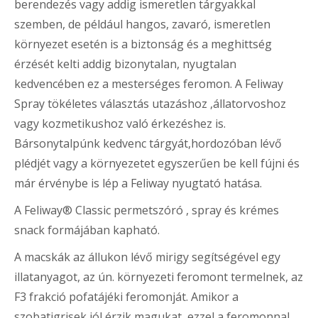
berendezés vagy addig ismeretlen tárgyakkal
szemben, de például hangos, zavaró, ismeretlen
környezet esetén is a biztonság és a meghittség
érzését kelti addig bizonytalan, nyugtalan
kedvencében ez a mesterséges feromon. A Feliway
Spray tökéletes választás utazáshoz ,állatorvoshoz
vagy kozmetikushoz való érkezéshez is.
Bársonytalpúnk kedvenc tárgyát,hordozóban lévő
plédjét vagy a környezetet egyszerűen be kell fújni és
már érvénybe is lép a Feliway nyugtató hatása.
A Feliway® Classic permetszóró , spray és krémes
snack formájában kapható.
A macskák az állukon lévő mirigy segítségével egy
illatanyagot, az ún. környezeti feromont termelnek, az
F3 frakció pofatájéki feromonját. Amikor a
szobatigrisek jól érzik magukat, ezzel a feromonnal