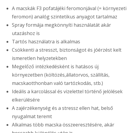
A macskák F3 pofatájéki feromonjával (= környezeti
feromon) analóg szintetikus anyagot tartalmaz
Spray formája megkönnyíti használatát akár
utazáshoz is
Tartós használatra is alkalmas
Csökkenti a stresszt, biztonságot és jóérzést kelt
ismeretlen helyzetekben
Megelőző intézkedésként is hatásos új
környezetben (költözés,állatorvos, szállítás,
macskaotthonban való tartózkodás, stb.)
Ideális a karcolással és vizelettel történő jelölések
elkerülésére
A zajérzékenység és a stressz ellen hat, belső
nyugalmat teremt
Alkalmas több macska összeeresztésére, akár