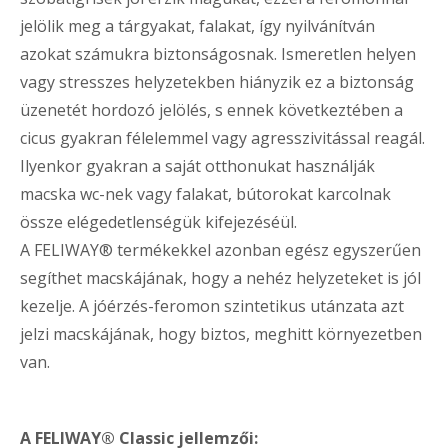
jelölik meg a tárgyakat, falakat, így nyilvánítván
azokat számukra biztonságosnak. Ismeretlen helyen
vagy stresszes helyzetekben hiányzik ez a biztonság
üzenetét hordozó jelölés, s ennek következtében a
cicus gyakran félelemmel vagy agresszivitással reagál.
Ilyenkor gyakran a saját otthonukat használják
macska wc-nek vagy falakat, bútorokat karcolnak
össze elégedetlenségük kifejezéséül.
A FELIWAY® termékekkel azonban egész egyszerűen
segíthet macskájának, hogy a nehéz helyzeteket is jól
kezelje. A jóérzés-feromon szintetikus utánzata azt
jelzi macskájának, hogy biztos, meghitt környezetben
van.
A FELIWAY® Classic jellemzői: