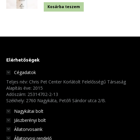
Kosárba teszem
Elérhetőségek
Cégadatok
Teljes név: Chris Pet Center Korlátolt Felelősségű Társaság
Alapítás éve: 2015
Adószám: 25314702-2-13
Székhely: 2760 Nagykáta, Petőfi Sándor utca 2/B.
Nagykátai bolt
Jászberényi bolt
Állatorvosaink
Állatorvosi rendelő