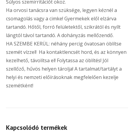
Súlyos szemirritációt okoz.
Ha orvosi tanácsra van szüksége, legyen kéznél a
csomagolás vagy a cimke! Gyermekek elől elzárva
tartandó. Hőtől, forró felületektől, szikrától és nyílt
lángtól távol tartandó. A dohányzás mellőzendő.
HA SZEMBE KERÜL: néhány percig óvatosan öblítse
szemét vízzel! Ha kontaktlencsét hord, és az könnyen
kezelhető, távolítsa el! Folytassa az öblítés! Jól
szellőző, hűvös helyen tárolja! A tartalmat/tartályt a
helyi és nemzeti előírásoknak megfelelően kezelje
szemétként!
Kapcsolódó termékek