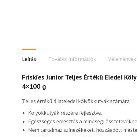
Leírás
További információk
Vélemények 
Friskies Junior Teljes Értékű Eledel Kö
4×100 g
Teljes értékű állateledel kölyökkutyák számára.
Kölyökkutyák részére fejlesztve.
Egészséges emésztés a minőségi összetevőkn
Nem tartalmaz színezékeket, hozzáadott mester