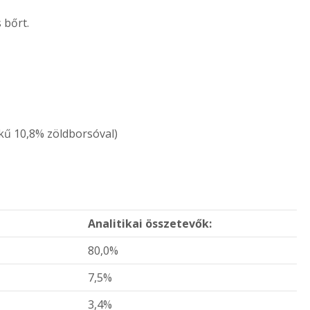
 bőrt.
kű 10,8% zöldborsóval)
Analitikai összetevők:
80,0%
7,5%
3,4%