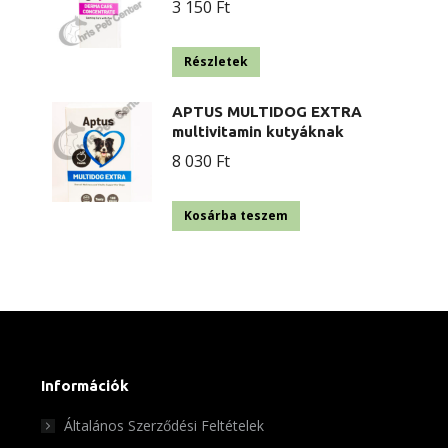
3 150
Ft
Részletek
APTUS MULTIDOG EXTRA
multivitamin kutyáknak
8 030
Ft
Kosárba teszem
Információk
Általános Szerződési Feltételek