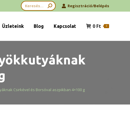
Search:
Regisztráció/Belépés
0
Ft
Üzleteink
Blog
Kapcsolat
0
ölyökkutyáknak
g
utyáknak Csirkével és Borsóval aszpikban 4×100 g