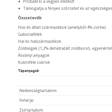
Próbáld ki a vegyes etetést!
Támogatja a fényes szőrzetet és az egészséges
Összetevők
Hús és állati származékok (amelyből 4% csirke)
Gabonafélék
Hal és halszármazékok
Zöldségek (1,2% dehidratált zöldborsó, egyenérté
Ásványi anyagok
Különféle cukrok
Tápanyagok
Nedvességtartalom:
Fehérje:
Zsírtartalom: