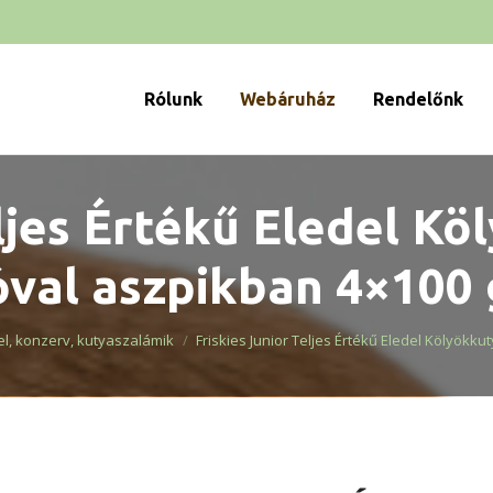
Rólunk
Webáruház
Rendelőnk
eljes Értékű Eledel K
óval aszpikban 4×100 
l, konzerv, kutyaszalámik
Friskies Junior Teljes Értékű Eledel Kölyökk