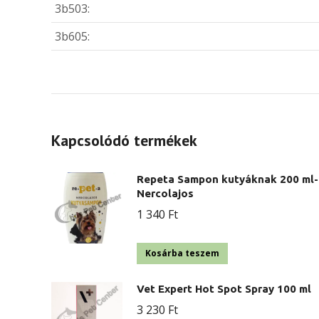
3b503:
3b605:
Kapcsolódó termékek
Repeta Sampon kutyáknak 200 ml-
Nercolajos
1 340
Ft
Kosárba teszem
Vet Expert Hot Spot Spray 100 ml
3 230
Ft