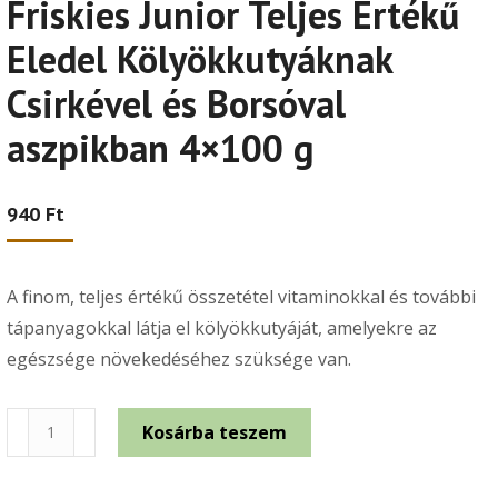
Friskies Junior Teljes Értékű
Eledel Kölyökkutyáknak
Csirkével és Borsóval
aszpikban 4×100 g
940
Ft
A finom, teljes értékű összetétel vitaminokkal és további
tápanyagokkal látja el kölyökkutyáját, amelyekre az
egészsége növekedéséhez szüksége van.
Friskies
Kosárba teszem
Junior
Teljes