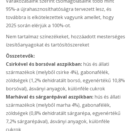
Várakozásaink szerint csomagolásaink több mint
95%-a újrahasznosíthatóságra tervezett lesz, és
továbbra is elkötelezettek vagyunk amellet, hogy
2025 során elérjük a 100%-ot.
Nem tartalmaz színezékeket, hozzáadott mesterséges
ízesítőanyagokat és tartósítószereket
Összetevők:
Csirkével és borsóval aszpikban:
hús és állati
származékok (melyből csirke 4%), gabonafélék,
zöldségek (1,2% dehidratált borsó, egyenértékű 10,8%
borsóval), ásványi anyagok, különféle cukrok
Marhával és sárgarépával aszpikban:
hús és állati
származékok (melyből marha 4%), gabonafélék,
zöldségek (0,8% dehidratált sárgarépa, egyenértékű
7,2% sárgarépával), ásványi anyagok, különféle
cukrok