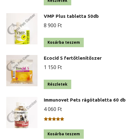
Részletek
VMP Plus tabletta 50db
8 900
Ft
Kosárba teszem
Ecocid S fertőtlenítőszer
1 150
Ft
Részletek
Immunovet Pets rágótabletta 60 db
4 060
Ft
Értékelés:
5.00
/ 5
Kosárba teszem