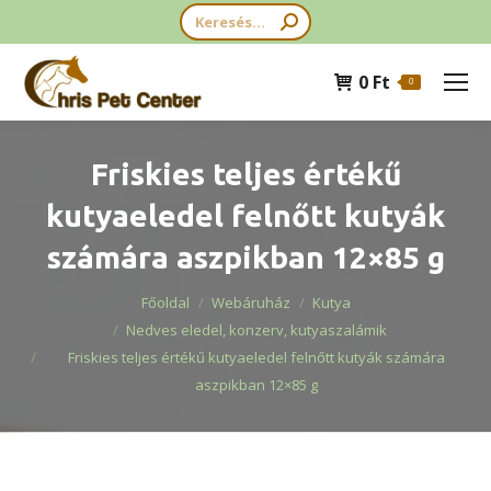
Search:
0
Ft
0
Friskies teljes értékű
kutyaeledel felnőtt kutyák
számára aszpikban 12×85 g
You are here:
Főoldal
Webáruház
Kutya
Nedves eledel, konzerv, kutyaszalámik
Friskies teljes értékű kutyaeledel felnőtt kutyák számára
aszpikban 12×85 g