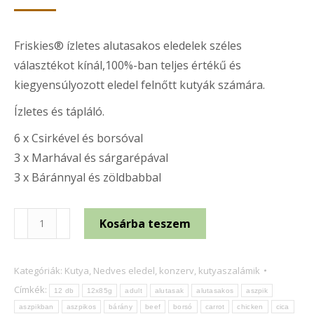
Friskies® ízletes alutasakos eledelek széles
választékot kínál,100%-ban teljes értékű és
kiegyensúlyozott eledel felnőtt kutyák számára.
Ízletes és tápláló.
6 x Csirkével és borsóval
3 x Marhával és sárgarépával
3 x Báránnyal és zöldbabbal
Friskies
Kosárba teszem
teljes
értékű
Kategóriák:
Kutya
,
Nedves eledel, konzerv, kutyaszalámik
kutyaeledel
Címkék:
12 db
12x85g
adult
alutasak
alutasakos
aszpik
felnőtt
aszpikban
aszpikos
bárány
beef
borsó
carrot
chicken
cica