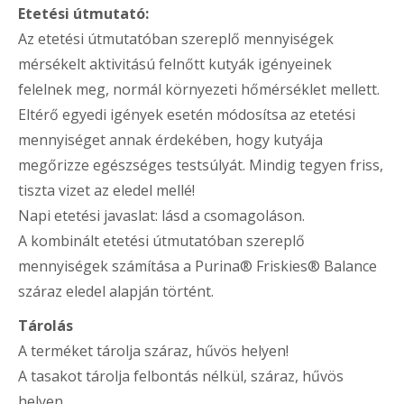
Etetési útmutató:
Az etetési útmutatóban szereplő mennyiségek
mérsékelt aktivitású felnőtt kutyák igényeinek
felelnek meg, normál környezeti hőmérséklet mellett.
Eltérő egyedi igények esetén módosítsa az etetési
mennyiséget annak érdekében, hogy kutyája
megőrizze egészséges testsúlyát. Mindig tegyen friss,
tiszta vizet az eledel mellé!
Napi etetési javaslat: lásd a csomagoláson.
A kombinált etetési útmutatóban szereplő
mennyiségek számítása a Purina® Friskies® Balance
száraz eledel alapján történt.
Tárolás
A terméket tárolja száraz, hűvös helyen!
A tasakot tárolja felbontás nélkül, száraz, hűvös
helyen.