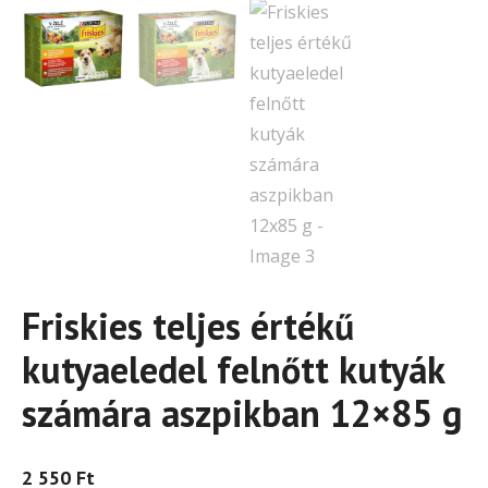
Friskies teljes értékű
kutyaeledel felnőtt kutyák
számára aszpikban 12×85 g
2 550
Ft