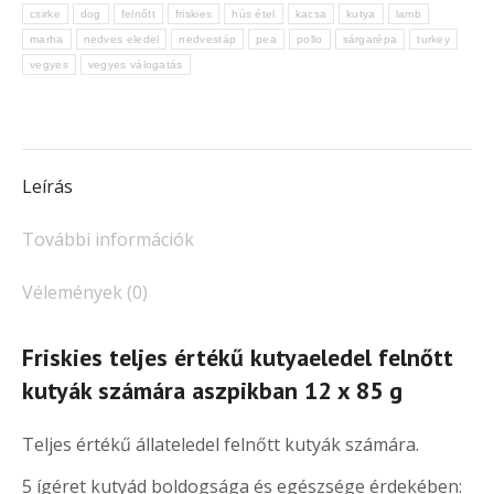
kutyák
csirke
dog
felnőtt
friskies
hús étel
kacsa
kutya
lamb
számára
marha
nedves eledel
nedvestáp
pea
pollo
sárgarépa
turkey
aszpikban
vegyes
vegyes válogatás
12x85
g
mennyiség
Leírás
További információk
Vélemények (0)
Friskies teljes értékű kutyaeledel felnőtt
kutyák számára aszpikban 12 x 85 g
Teljes értékű állateledel felnőtt kutyák számára.
5 ígéret kutyád boldogsága és egészsége érdekében: