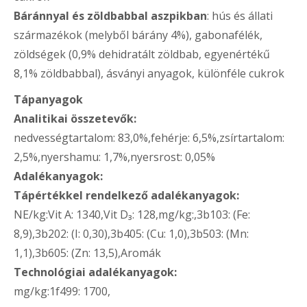
Báránnyal és zöldbabbal aszpikban
: hús és állati
származékok (melyből bárány 4%), gabonafélék,
zöldségek (0,9% dehidratált zöldbab, egyenértékű
8,1% zöldbabbal), ásványi anyagok, különféle cukrok
Tápanyagok
Analitikai összetevők:
nedvességtartalom: 83,0%,fehérje: 6,5%,zsírtartalom:
2,5%,nyershamu: 1,7%,nyersrost: 0,05%
Adalékanyagok:
Tápértékkel rendelkező adalékanyagok:
NE/kg:Vit A: 1340,Vit D₃: 128,mg/kg:,3b103: (Fe:
8,9),3b202: (I: 0,30),3b405: (Cu: 1,0),3b503: (Mn:
1,1),3b605: (Zn: 13,5),Aromák
Technológiai adalékanyagok:
mg/kg:1f499: 1700,