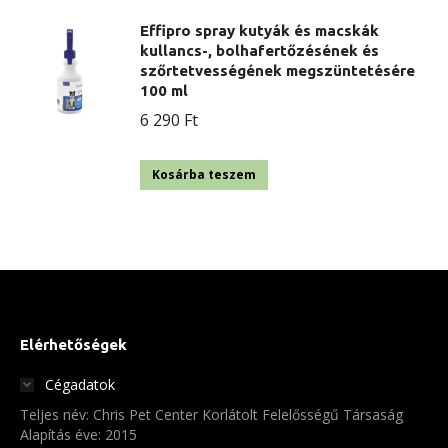
Effipro spray kutyák és macskák
kullancs-, bolhafertőzésének és
szőrtetvességének megszüntetésére
100 ml
6 290
Ft
Kosárba teszem
Elérhetőségek
Cégadatok
Teljes név: Chris Pet Center Korlátolt Felelősségű Társaság
Alapítás éve: 2015