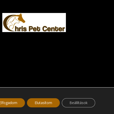
Elfogadom
Elutasítom
Beállítások