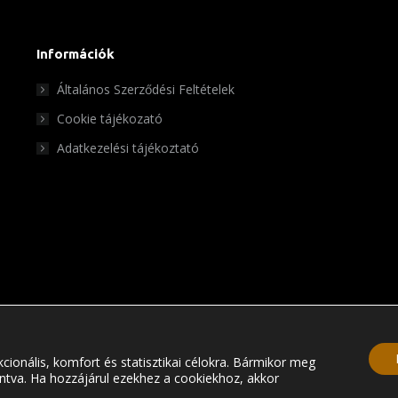
van.
A
változatok
Információk
a
Általános Szerződési Feltételek
termékoldalon
Cookie tájékozató
választhatók
Adatkezelési tájékoztató
ki
cionális, komfort és statisztikai célokra. Bármikor meg
© Chris Pet Center 2023
tintva. Ha hozzájárul ezekhez a cookiekhoz, akkor