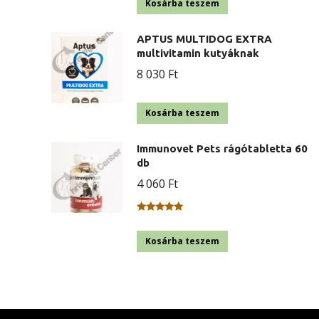
Kosárba teszem
APTUS MULTIDOG EXTRA
multivitamin kutyáknak
8 030
Ft
Kosárba teszem
Immunovet Pets rágótabletta 60
db
4 060
Ft
Értékelés:
5.00
/ 5
Kosárba teszem