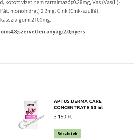
ód, kötött vizet nem tartalmazó):0.28mg, Vas (Vas(II)-
át, monohidrát):2.2mg, Cink (Cink-szulfát,
kasszia gumi:2100mg.
lom:4.8;szervetlen anyag:2.0;nyers
APTUS DERMA CARE
CONCENTRATE 50 ml
3 150
Ft
Részletek