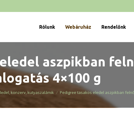
Rólunk
Webáruház
Rendelőnk
eledel aszpikban fel
álogatás 4×100 g
edel, konzerv, kutyaszalámik
Pedigree tasakos eledel aszpikban feln