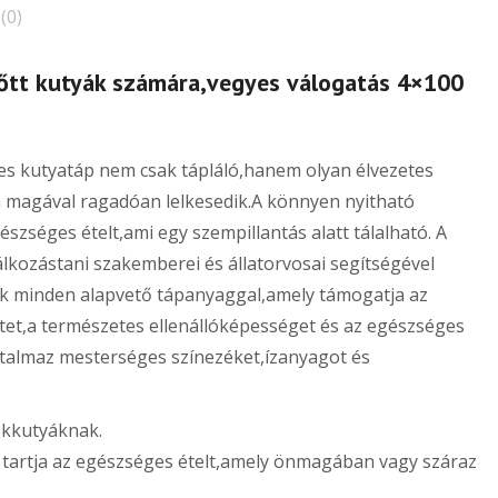
(0)
nőtt kutyák számára,vegyes válogatás 4×100
ves kutyatáp nem csak tápláló,hanem olyan élvezetes
a magával ragadóan lelkesedik.A könnyen nyitható
észséges ételt,ami egy szempillantás alatt tálalható. A
lkozástani szakemberei és állatorvosai segítségével
zik minden alapvető tápanyaggal,amely támogatja az
tet,a természetes ellenállóképességet és az egészséges
rtalmaz mesterséges színezéket,ízanyagot és
yökkutyáknak.
n tartja az egészséges ételt,amely önmagában vagy száraz