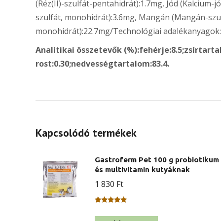
(Réz(II)-szulfát-pentahidrát):1.7mg, Jód (Kalcium-j
szulfát, monohidrát):3.6mg, Mangán (Mangán-szulf
monohidrát):22.7mg/Technológiai adalékanyagok:
Analitikai összetevők (%):fehérje:8.5;zsírtarta
rost:0.30;nedvességtartalom:83.4.
Kapcsolódó termékek
Gastroferm Pet 100 g probiotikum
és multivitamin kutyáknak
1 830
Ft
Értékelés:
5.00
/ 5