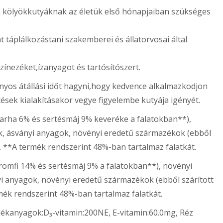
 a kölyökkutyáknak az életük első hónapjaiban szükséges
 táplálkozástani szakemberei és állatorvosai által
zínezéket,ízanyagot és tartósítószert.
yos átállási időt hagyni,hogy kedvence alkalmazkodjon
tések kialakításakor vegye figyelembe kutyája igényét.
arha 6% és sertésmáj 9% keveréke a falatokban**),
ék, ásványi anyagok, növényi eredetű származékok (ebből
. **A termék rendszerint 48%-ban tartalmaz falatkát.
aromfi 14% és sertésmáj 9% a falatokban**), növényi
yi anyagok, növényi eredetű származékok (ebből szárított
ék rendszerint 48%-ban tartalmaz falatkát.
ékanyagok:D₃-vitamin:200NE, E-vitamin:60.0mg, Réz