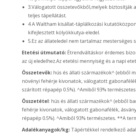
3.Válogatott összetevőkből,melyek biztosítják
teljes tápellátást.
4 A Waltham kisállat-táplálkozási kutatóközpont
kifejlesztett kölyökkutya-eledel.
5.Ez az állateledel nem tartalmaz mesterséges s
Etetési útmutató:
Étrendváltáskor érdemes bizon
az új eledelhez.Az etetési mennyiség és a napi ete
Összetevők:
hús és állati származékok^ (ebből m
növényi fehérje kivonatok, válogatott gabonafél
szárított répapép 0.5%). ^Amiből 93% természetes
Összetétel
: hús és állati származékok^ (ebből b
fehérje kivonatok, válogatott gabonafélék, ásván
répapép 0.5%). ^Amiből 93% természetes. **A term
Adalékanyagok/kg:
Tápértékkel rendelkező adal