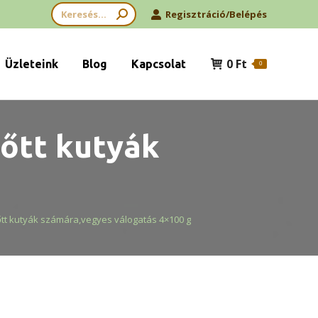
Search:
Regisztráció/Belépés
0
Ft
Üzleteink
Blog
Kapcsolat
0
nőtt kutyák
őtt kutyák számára,vegyes válogatás 4×100 g