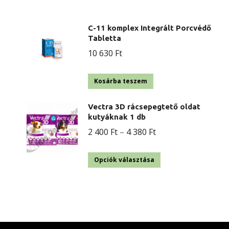
C-11 komplex Integrált Porcvédő
Tabletta
10 630
Ft
Kosárba teszem
Vectra 3D rácsepegtető oldat
kutyáknak 1 db
Ártartomány:
2 400
Ft
–
4 380
Ft
2
Ennek
400 Ft
Opciók választása
a
-
terméknek
4
több
380 Ft
variációja