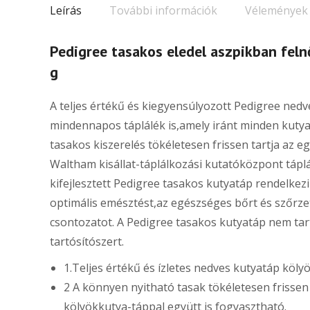
Leírás
További információk
Vélemények 
Pedigree tasakos eledel aszpikban fel
g
A teljes értékű és kiegyensúlyozott Pedigree ned
mindennapos táplálék is,amely iránt minden kuty
tasakos kiszerelés tökéletesen frissen tartja az eg
Waltham kisállat-táplálkozási kutatóközpont táplá
kifejlesztett Pedigree tasakos kutyatáp rendelke
optimális emésztést,az egészséges bőrt és szőrze
csontozatot. A Pedigree tasakos kutyatáp nem ta
tartósítószert.
1.Teljes értékű és ízletes nedves kutyatáp köl
2 A könnyen nyitható tasak tökéletesen frisse
kölyökkutya-táppal együtt is fogyasztható.