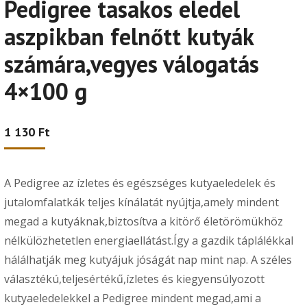
Pedigree tasakos eledel
aszpikban felnőtt kutyák
számára,vegyes válogatás
4×100 g
1 130
Ft
A Pedigree az ízletes és egészséges kutyaeledelek és
jutalomfalatkák teljes kínálatát nyújtja,amely mindent
megad a kutyáknak,biztosítva a kitörő életörömükhöz
nélkülözhetetlen energiaellátást.Így a gazdik táplálékkal
hálálhatják meg kutyájuk jóságát nap mint nap. A széles
választékú,teljesértékű,ízletes és kiegyensúlyozott
kutyaeledelekkel a Pedigree mindent megad,ami a