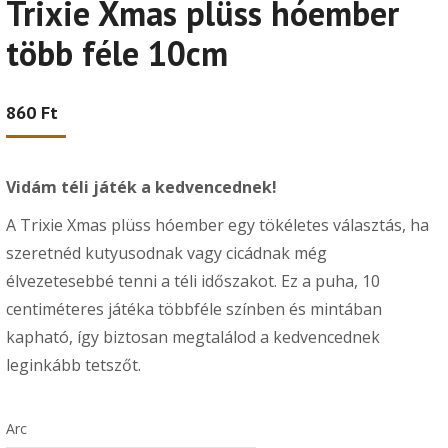
Trixie Xmas plüss hóember
több féle 10cm
860
Ft
Vidám téli játék a kedvencednek!
A Trixie Xmas plüss hóember egy tökéletes választás, ha
szeretnéd kutyusodnak vagy cicádnak még
élvezetesebbé tenni a téli időszakot. Ez a puha, 10
centiméteres játéka többféle színben és mintában
kapható, így biztosan megtalálod a kedvencednek
leginkább tetszőt.
Arc