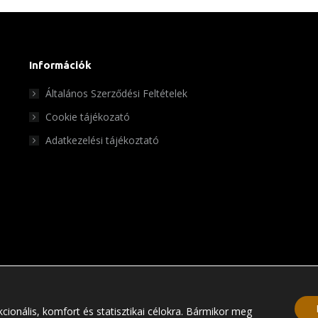
van.
A
változatok
Információk
a
termékoldalon
Általános Szerződési Feltételek
választhatók
Cookie tájékozató
ki
Adatkezelési tájékoztató
cionális, komfort és statisztikai célokra. Bármikor meg