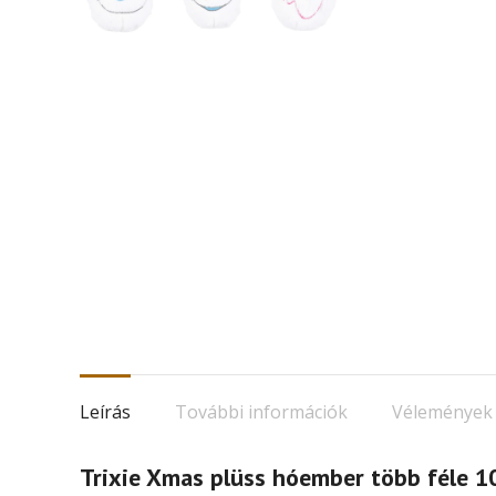
Leírás
További információk
Vélemények 
Trixie Xmas plüss hóember több féle 