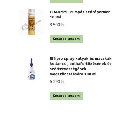
CHARMYL Pumpás szórópermet
100ml
3 500
Ft
Kosárba teszem
Effipro spray kutyák és macskák
kullancs-, bolhafertőzésének és
szőrtetvességének
megszüntetésére 100 ml
6 290
Ft
Kosárba teszem