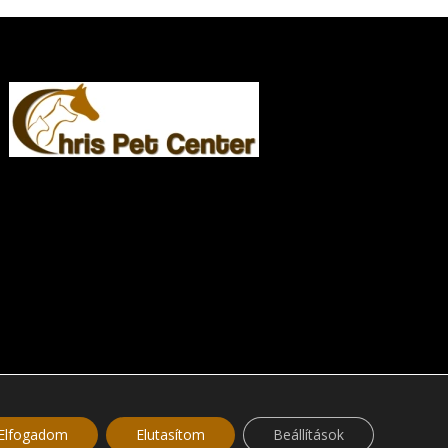
Elfogadom
Elutasítom
Beállítások