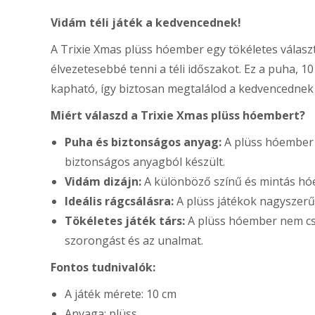
Vidám téli játék a kedvencednek!
A Trixie Xmas plüss hóember egy tökéletes válas
élvezetesebbé tenni a téli időszakot. Ez a puha, 
kapható, így biztosan megtalálod a kedvencednek 
Miért válaszd a Trixie Xmas plüss hóembert?
Puha és biztonságos anyag:
A plüss hóember 
biztonságos anyagból készült.
Vidám dizájn:
A különböző színű és mintás hóe
Ideális rágcsálásra:
A plüss játékok nagyszerűe
Tökéletes játék társ:
A plüss hóember nem csa
szorongást és az unalmat.
Fontos tudnivalók:
A játék mérete: 10 cm
Anyaga: plüss