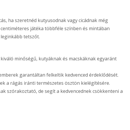
ztás, ha szeretnéd kutyusodnak vagy cicádnak még
10 centiméteres játéka többféle színben és mintában
leginkább tetszőt.
kiváló minőségű, kutyáknak és macskáknak egyaránt
mberek garantáltan felkeltik kedvenced érdeklődését.
k a rágás iránti természetes ösztön kielégítésére.
k szórakoztató, de segít a kedvencednek csökkenteni a