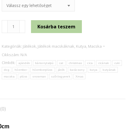
Trixie
Kosárba teszem
Xmas
plüss
Kategóriák:
Játékok
,
Játékok macskáknak
,
Kutya
,
Macska
hóember
Cikkszám:
N/A
több
Címkék:
ajándék
bársonytalpú
cat
christmas
cica
cicának
cuki
féle
dog
hóember
hóemberplüss
játék
karácsony
kutya
kutyának
10cm
macska
plüss
snowman
szőrösgyerek
Xmas
mennyiség
(0)
10cm