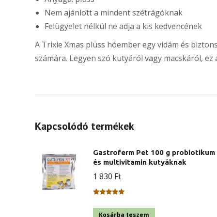
Nem ajánlott a mindent szétrágóknak
Felügyelet nélkül ne adja a kis kedvencének
A Trixie Xmas plüss hóember egy vidám és biztons
számára. Legyen szó kutyáról vagy macskáról, ez 
Kapcsolódó termékek
Gastroferm Pet 100 g probiotikum
és multivitamin kutyáknak
1 830
Ft
Értékelés:
5.00
/ 5
Kosárba teszem