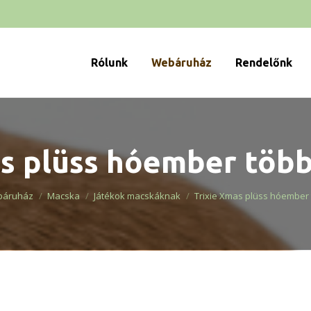
Rólunk
Webáruház
Rendelőnk
as plüss hóember több
e:
áruház
Macska
Játékok macskáknak
Trixie Xmas plüss hóember 