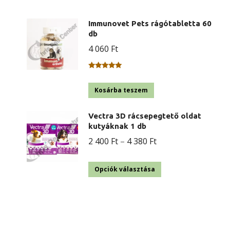
Immunovet Pets rágótabletta 60
db
4 060
Ft
Értékelés:
5.00
/ 5
Kosárba teszem
Vectra 3D rácsepegtető oldat
kutyáknak 1 db
Ártartomány:
2 400
Ft
–
4 380
Ft
2
Ennek
400 Ft
Opciók választása
a
-
terméknek
4
több
380 Ft
variációja