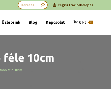
Search:
Regisztráció/Belépés
0
Ft
Üzleteink
Blog
Kapcsolat
0
 féle 10cm
több féle 10cm