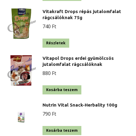
Vitakraft Drops répás jutalomfalat
rágcsálóknak 75g
740
Ft
Részletek
Vitapol Drops erdei gyümölcsös
jutalomfalat rágcsálóknak
880
Ft
Kosárba teszem
Nutrin Vital Snack-Herbality 100g
790
Ft
Kosárba teszem