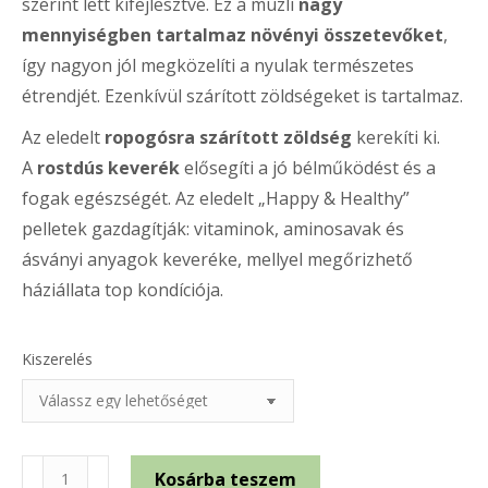
szerint lett kifejlesztve. Ez a müzli
nagy
mennyiségben tartalmaz növényi összetevőket
,
így nagyon jól megközelíti a nyulak természetes
étrendjét. Ezenkívül szárított zöldségeket is tartalmaz.
Az eledelt
ropogósra szárított zöldség
kerekíti ki.
A
rostdús keverék
elősegíti a jó bélműködést és a
fogak egészségét. Az eledelt „Happy & Healthy”
pelletek gazdagítják: vitaminok, aminosavak és
ásványi anyagok keveréke, mellyel megőrizhető
háziállata top kondíciója.
Kiszerelés
Versele-
Kosárba teszem