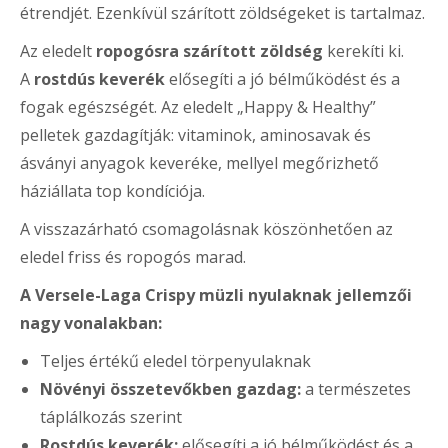
étrendjét. Ezenkívül szárított zöldségeket is tartalmaz.
Az eledelt
ropogósra szárított zöldség
kerekíti ki.
A
rostdús keverék
elősegíti a jó bélműködést és a
fogak egészségét. Az eledelt „Happy & Healthy”
pelletek gazdagítják: vitaminok, aminosavak és
ásványi anyagok keveréke, mellyel megőrizhető
háziállata top kondíciója.
A visszazárható csomagolásnak köszönhetően az
eledel friss és ropogós marad.
A Versele-Laga Crispy müzli nyulaknak jellemzői
nagy vonalakban:
Teljes értékű eledel törpenyulaknak
Növényi összetevőkben gazdag:
a természetes
táplálkozás szerint
Rostdús keverék:
elősegíti a jó bélműködést és a