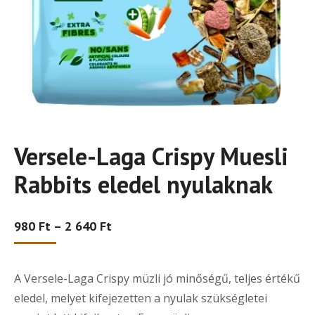
Versele-Laga Crispy Muesli
Rabbits eledel nyulaknak
Ártartomány:
980
Ft
–
2 640
Ft
980 Ft
-
2
A Versele-Laga Crispy müzli jó minőségű, teljes értékű
640 Ft
eledel, melyet kifejezetten a nyulak szükségletei