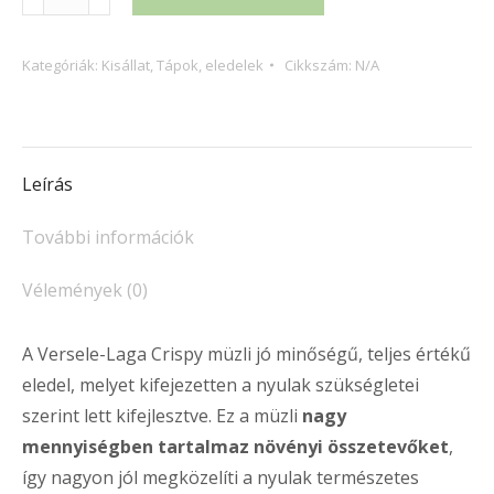
Laga
Crispy
Kategóriák:
Kisállat
,
Tápok, eledelek
Cikkszám:
N/A
Muesli
Rabbits
eledel
nyulaknak
Leírás
mennyiség
További információk
Vélemények (0)
A Versele-Laga Crispy müzli jó minőségű, teljes értékű
eledel, melyet kifejezetten a nyulak szükségletei
szerint lett kifejlesztve. Ez a müzli
nagy
mennyiségben tartalmaz növényi összetevőket
,
így nagyon jól megközelíti a nyulak természetes