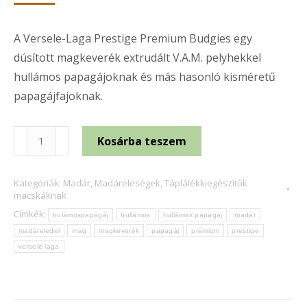
A Versele-Laga Prestige Premium Budgies egy
dúsított magkeverék extrudált V.A.M. pelyhekkel
hullámos papagájoknak és más hasonló kisméretű
papagájfajoknak.
Versele-
Kosárba teszem
Laga
Prestige
Kategóriák:
Madár
,
Madáreleségek
,
Táplálékkiegészítők
Prémium
macskáknak
Hullámospapagáj
Címkék:
hulámospapagáj
hullámos
hullámos papagáj
madár
madáreleség
madáreledel
mag
magkeverék
papagáj
prémium
prestige
800g
versele laga
mennyiség