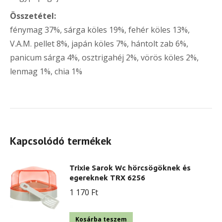
Összetétel:
fénymag 37%, sárga köles 19%, fehér köles 13%,
V.A.M. pellet 8%, japán köles 7%, hántolt zab 6%,
panicum sárga 4%, osztrigahéj 2%, vörös köles 2%,
lenmag 1%, chia 1%
Kapcsolódó termékek
Trixie Sarok Wc hörcsögöknek és
egereknek TRX 6256
1 170
Ft
Kosárba teszem