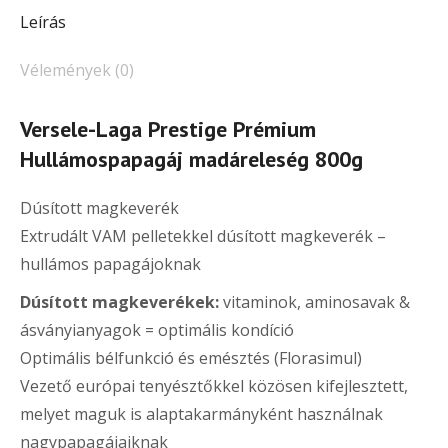
Leírás
Vélemények (0)
Versele-Laga Prestige Prémium
Hullámospapagáj madáreleség 800g
Dúsított magkeverék
Extrudált VAM pelletekkel dúsított magkeverék –
hullámos papagájoknak
Dúsított magkeverékek:
vitaminok, aminosavak &
ásványianyagok = optimális kondíció
Optimális bélfunkció és emésztés (Florasimul)
Vezető európai tenyésztőkkel közösen kifejlesztett,
melyet maguk is alaptakarmányként használnak
nagypapagájaiknak