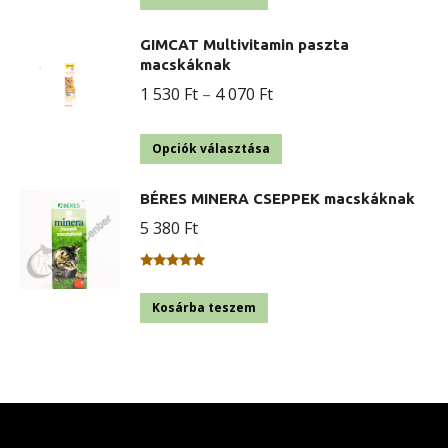
GIMCAT Multivitamin paszta
macskáknak
Ártartomány:
1 530
Ft
–
4 070
Ft
1
Ennek
530 Ft
Opciók választása
a
-
BÉRES MINERA CSEPPEK macskáknak
terméknek
4
5 380
Ft
több
070 Ft
variációja
Értékelés:
van.
5.00
/ 5
Kosárba teszem
A
változatok
a
termékoldalon
választhatók