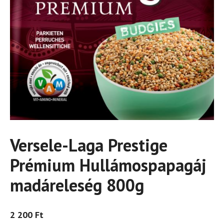
Versele-Laga Prestige
Prémium Hullámospapagáj
madáreleség 800g
2 200
Ft