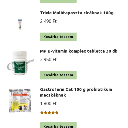
Trixie Malátapaszta cicáknak 100g
2 490
Ft
Kosárba teszem
MP B-vitamin komplex tabletta 30 db
2 950
Ft
Kosárba teszem
Gastroferm Cat 100 g probiotikum
macskáknak
1 800
Ft
Értékelés:
5.00
/ 5
Kosárba teszem