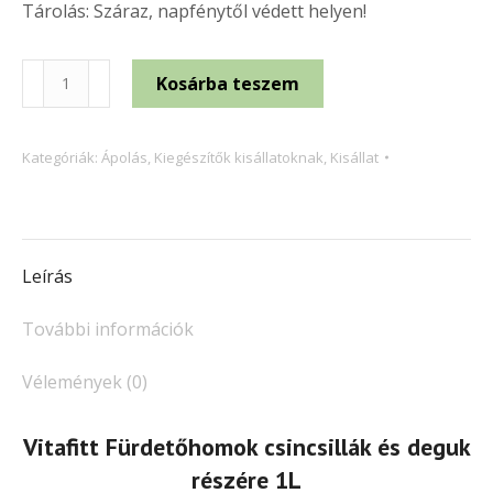
Tárolás: Száraz, napfénytől védett helyen!
Vitafitt
Kosárba teszem
Fürdetőhomok
csincsillák
Kategóriák:
Ápolás
,
Kiegészítők kisállatoknak
,
Kisállat
és
deguk
részére
1L
Leírás
mennyiség
További információk
Vélemények (0)
Vitafitt Fürdetőhomok csincsillák és deguk
részére 1L