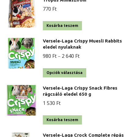
770
Ft
Kosárba teszem
Versele-Laga Crispy Muesli Rabbits
eledel nyulaknak
Ártartomány:
980
Ft
–
2 640
Ft
980 Ft
Ennek
-
Opciók választása
a
2
Versele-Laga Crispy Snack Fibres
terméknek
640 Ft
rágcsáló eledel 650 g
több
1 530
Ft
variációja
van.
Kosárba teszem
A
változatok
Versele-Laga Crock Complete répás