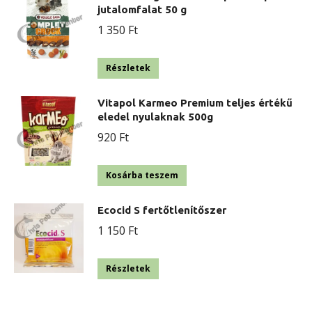
a
jutalomfalat 50 g
termékoldalon
1 350
Ft
választhatók
ki
Részletek
Vitapol Karmeo Premium teljes értékű
eledel nyulaknak 500g
920
Ft
Kosárba teszem
Ecocid S fertőtlenítőszer
1 150
Ft
Részletek