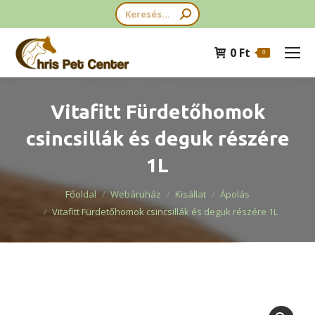
Search:
0
Ft
0
Vitafitt Fürdetőhomok
csincsillák és deguk részére
1L
You are here:
Főoldal
Webáruház
Kisállat
Ápolás
Vitafitt Fürdetőhomok csincsillák és deguk részére 1L